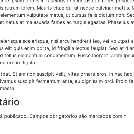
nte ipsum primis in faucibus orci luctus et ultrices posuer
 rutrum lorem. Mauris vitae dui ut neque pulvinar mattis. M
 elementum vulputate metus, ut cursus felis dictum non. Sed
et netus et malesuada fames ac turpis egestas. Phasellus at
lerisque scelerisque, nisi arcu hendrerit leo, vel volutpat a
 elit quis enim porta, id fringilla lectus feugiat. Sed et d
sed tellus elementum condimentum. Fusce laoreet lorem ipsu
eu ornare ligula.
utpat. Etiam non suscipit velit, vitae ornare eros. In hac ha
ivamus suscipit fermentum ante, eu dignissim orci. Proin fa
 massa.
ário
á publicado.
Campos obrigatórios são marcados com
*