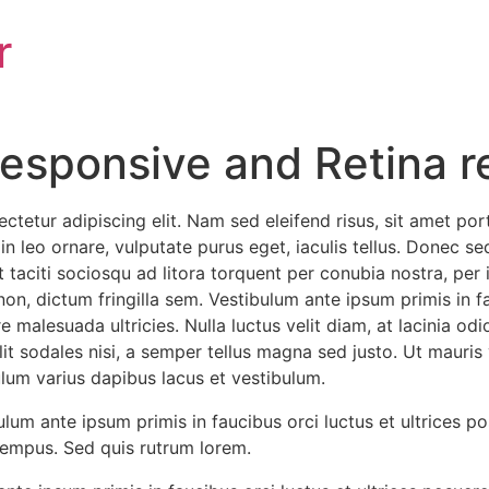
r
esponsive and Retina r
tetur adipiscing elit. Nam sed eleifend risus, sit amet port
 in leo ornare, vulputate purus eget, iaculis tellus. Donec se
ent taciti sociosqu ad litora torquent per conubia nostra, pe
n, dictum fringilla sem. Vestibulum ante ipsum primis in fau
 malesuada ultricies. Nulla luctus velit diam, at lacinia odi
t sodales nisi, a semper tellus magna sed justo. Ut mauris vel
lum varius dapibus lacus et vestibulum.
ulum ante ipsum primis in faucibus orci luctus et ultrices p
tempus. Sed quis rutrum lorem.