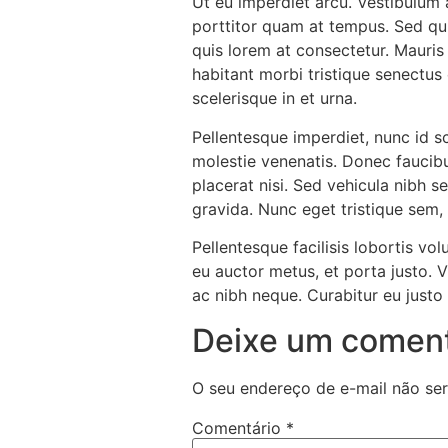
Ut eu imperdiet arcu. Vestibulum a
porttitor quam at tempus. Sed quis
quis lorem at consectetur. Mauris
habitant morbi tristique senectus 
scelerisque in et urna.
Pellentesque imperdiet, nunc id sce
molestie venenatis. Donec faucibus
placerat nisi. Sed vehicula nibh 
gravida. Nunc eget tristique sem, 
Pellentesque facilisis lobortis vol
eu auctor metus, et porta justo. V
ac nibh neque. Curabitur eu justo
Deixe um coment
O seu endereço de e-mail não ser
Comentário
*