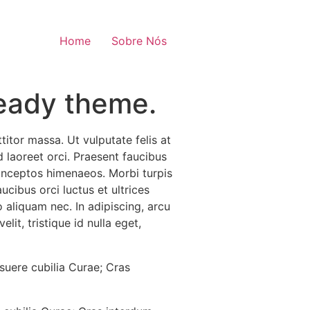
Home
Sobre Nós
eady theme.
titor massa. Ut vulputate felis at
d laoreet orci. Praesent faucibus
r inceptos himenaeos. Morbi turpis
cibus orci luctus et ultrices
o aliquam nec. In adipiscing, arcu
it, tristique id nulla eget,
osuere cubilia Curae; Cras