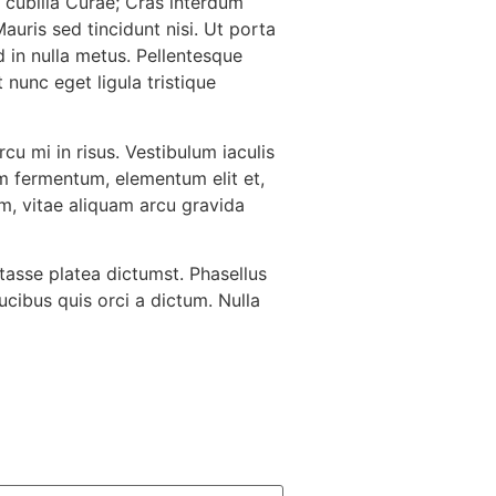
e cubilia Curae; Cras interdum
auris sed tincidunt nisi. Ut porta
 in nulla metus. Pellentesque
 nunc eget ligula tristique
rcu mi in risus. Vestibulum iaculis
iam fermentum, elementum elit et,
m, vitae aliquam arcu gravida
bitasse platea dictumst. Phasellus
ucibus quis orci a dictum. Nulla